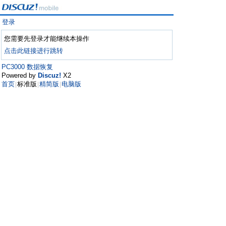
登录
您需要先登录才能继续本操作
点击此链接进行跳转
PC3000 数据恢复
Powered by
Discuz!
X2
首页
标准版
精简版
电脑版
|
|
|