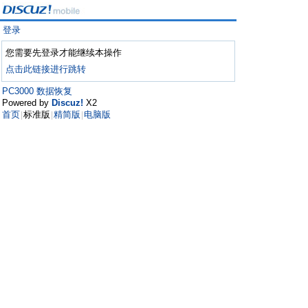
登录
您需要先登录才能继续本操作
点击此链接进行跳转
PC3000 数据恢复
Powered by
Discuz!
X2
首页
标准版
精简版
电脑版
|
|
|